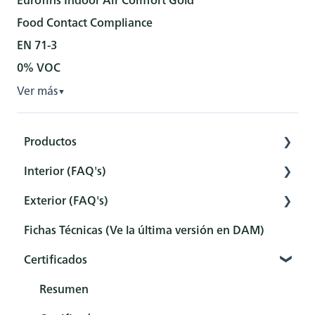
Food Contact Compliance
EN 71-3
0% VOC
Ver más
▼
Productos
Interior (FAQ's)
Interior
Exterior (FAQ's)
Exterior
Preparación
Fichas Técnicas (Ve la última versión en DAM)
Herramientas
Pretratamiento
Pretratamiento
Certificados
Sets
Protección
Protección
Mantenimiento y limpieza
Mantenimiento y limpieza
Resumen