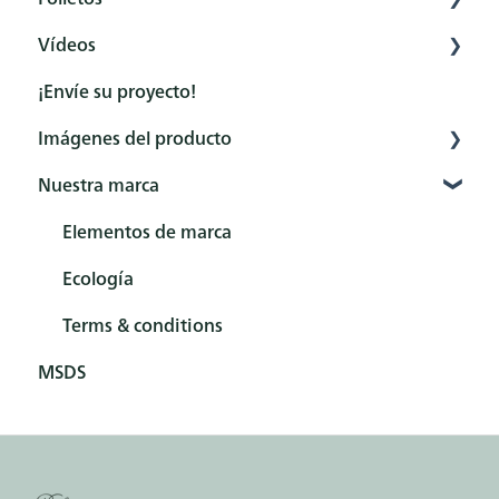
Vídeos
Preguntas frecuentes
General
¡Envíe su proyecto!
Producto
Canal YouTube de Rubio Monocoat
Imágenes del producto
Cátalogos de colores
How to - Protección interior
Nuestra marca
How to - Protección exterior
Interior
How to - Pretratamientos
Exterior
Elementos de marca
How to - Limpieza interior
Tools
Ecología
Terms & conditions
MSDS