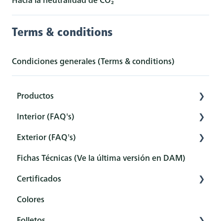
Terms & conditions
Condiciones generales (Terms & conditions)
Productos
Interior (FAQ's)
Interior
Exterior (FAQ's)
Exterior
Preparación
Fichas Técnicas (Ve la última versión en DAM)
Herramientas
Pretratamiento
Pretratamiento
Certificados
Sets
Protección
Protección
Colores
Mantenimiento y limpieza
Mantenimiento y limpieza
Resumen
Folletos
Postratamiento
Preguntas frecuentes
Certificados