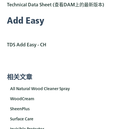
Technical Data Sheet (查看DAM上的最新版本)
Add Easy
TDS Add Easy - CH
相关文章
All Natural Wood Cleaner Spray
WoodCream
SheenPlus
Surface Care
Invisible Protector