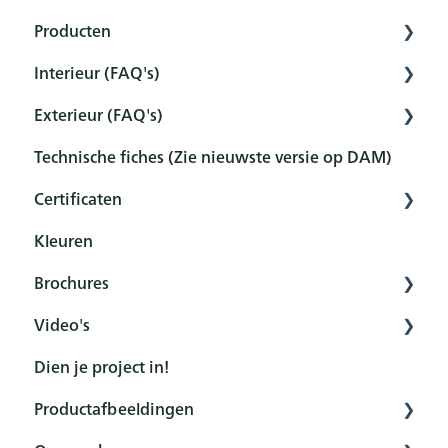
Producten
Interieur (FAQ's)
Interior
Exterieur (FAQ's)
Exterior
Voorbereiding
Technische fiches (Zie nieuwste versie op DAM)
Tools
Voorbehandeling
Voorbehandeling
Certificaten
Sets
Bescherming
Bescherming
Kleuren
Onderhoud en reiniging
Onderhoud en reiniging
Overzicht
Brochures
Nabehandeling
FAQ
Certificaten
Video's
FAQ
Algemeen
Dien je project in!
Product
Rubio Monocoat YouTubekanaal
Productafbeeldingen
Kleurenkaarten
How to - Interior bescherming