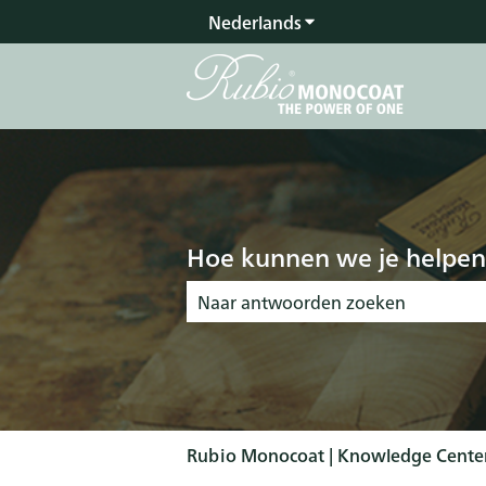
Nederlands
Submenu tonen voor v
Hoe kunnen we je helpen
Er zijn geen suggesties want het zoekve
Rubio Monocoat | Knowledge Cente