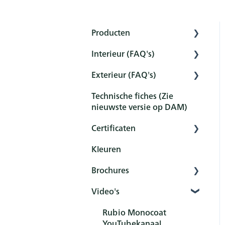
Producten
Interieur (FAQ's)
Interior
Exterieur (FAQ's)
Exterior
Voorbereiding
Technische fiches (Zie
Tools
Voorbehandeling
Voorbehandeling
nieuwste versie op DAM)
Sets
Bescherming
Bescherming
Certificaten
Onderhoud en reiniging
Onderhoud en reiniging
Kleuren
Overzicht
Nabehandeling
FAQ
Brochures
Certificaten
FAQ
Video's
Algemeen
Product
Rubio Monocoat
YouTubekanaal