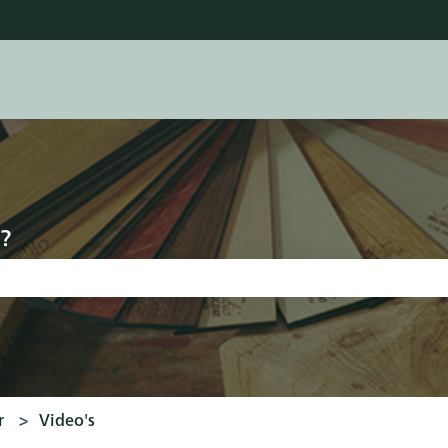
ertalingen
?
ld is leeg.
r
Video's