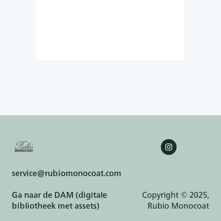
service@rubiomonocoat.com
Ga naar de DAM (digitale
Copyright © 2025,
bibliotheek met assets)
Rubio Monocoat