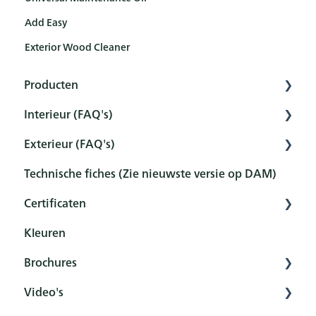
Add Easy
Exterior Wood Cleaner
Producten
Interieur (FAQ's)
Interior
Exterieur (FAQ's)
Exterior
Voorbereiding
Technische fiches (Zie nieuwste versie op DAM)
Tools
Voorbehandeling
Voorbehandeling
Certificaten
Sets
Bescherming
Bescherming
Kleuren
Onderhoud en reiniging
Onderhoud en reiniging
Overzicht
Brochures
Nabehandeling
FAQ
Certificaten
Video's
FAQ
Algemeen