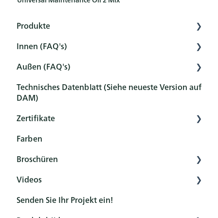
Produkte
Innen (FAQ's)
Innere
Außen (FAQ's)
Außen
Vorbereitung
Technisches Datenblatt (Siehe neueste Version auf
Werkzeug
Vorbehandlung
Vorbehandlung
DAM)
Sets
Schutz
Schutz
Zertifikate
Wartung und Reinigung
Wartung und Reinigung
Farben
Übersicht
Nachbehandlung
FAQ
Broschüren
Zertifikate
FAQ
Videos
Allgemein
Senden Sie Ihr Projekt ein!
Produkt
Rubio Monocoat YouTube-Kanal