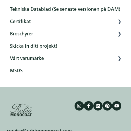
Tekniska Datablad (Se senaste versionen på DAM)
Certifikat
Broschyrer
Översikt
Skicka in ditt projekt!
Certifikat
General
Vårt varumärke
Product
MSDS
Terms & conditions
service@rubiomonocoat.com