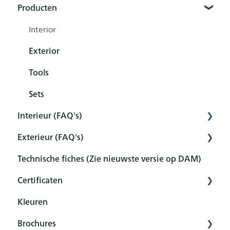
Producten
Interior
Exterior
Tools
Sets
Interieur (FAQ's)
Exterieur (FAQ's)
Voorbereiding
Technische fiches (Zie nieuwste versie op DAM)
Voorbehandeling
Voorbehandeling
Certificaten
Bescherming
Bescherming
Kleuren
Onderhoud en reiniging
Onderhoud en reiniging
Overzicht
Brochures
Nabehandeling
FAQ
Certificaten