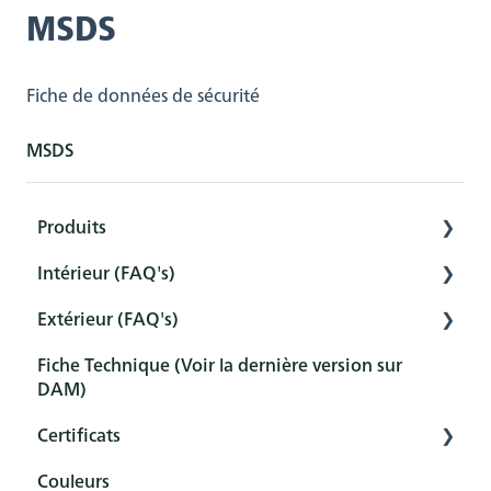
MSDS
Fiche de données de sécurité
MSDS
Produits
Intérieur (FAQ's)
Intérieur
Extérieur (FAQ's)
Extérieur
Préparation
Fiche Technique (Voir la dernière version sur
Outils
Prétraitement
Prétraitement
DAM)
Sets
Protection
Protection
Certificats
Entretien et nettoyage
Entretien et nettoyage
Couleurs
Aperçu