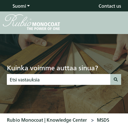
Suomi
Näytä käännöksien alavalikko
Contact us
Kuinka voimme auttaa sinua?
Ehdotuksia ei ole, koska hakukenttä on tyhjä.
Rubio Monocoat | Knowledge Center
MSDS