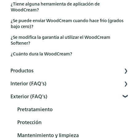
¿Tiene alguna herramienta de aplicación de
WoodCream?
¿Se puede enviar WoodCream cuando hace frío (grados
bajo cero)?
¿Se modifica la garantía al utilizar el WoodCream
Softener?
¿Cuánto dura la WoodCream?
Productos
Interior (FAQ's)
Interior
Exterior (FAQ's)
Exterior
Preparación
Herramientas
Pretratamiento
Pretratamiento
Sets
Protección
Protección
Mantenimiento y limpieza
Mantenimiento y limpieza