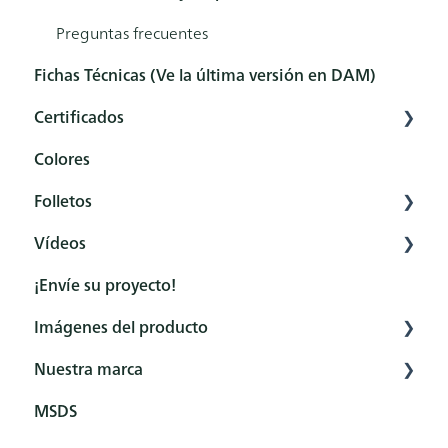
Postratamiento
Preguntas frecuentes
Fichas Técnicas (Ve la última versión en DAM)
Preguntas frecuentes
Certificados
Colores
Resumen
Folletos
Certificados
Vídeos
General
¡Envíe su proyecto!
Producto
Canal YouTube de Rubio Monocoat
Imágenes del producto
Cátalogos de colores
How to - Protección interior
Nuestra marca
How to - Protección exterior
Interior
MSDS
How to - Pretratamientos
Exterior
Elementos de marca