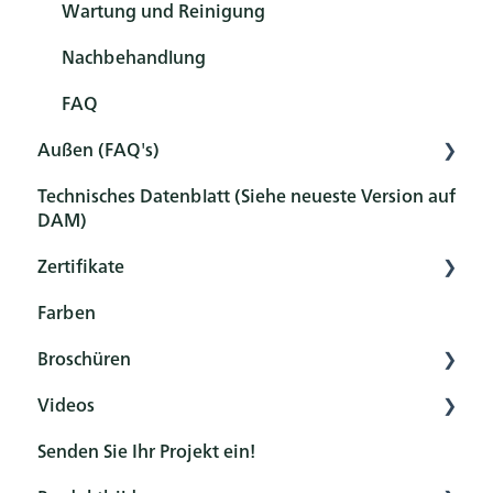
Wartung und Reinigung
Nachbehandlung
FAQ
Außen (FAQ's)
Technisches Datenblatt (Siehe neueste Version auf
Vorbehandlung
DAM)
Schutz
Zertifikate
Wartung und Reinigung
Farben
Übersicht
FAQ
Broschüren
Zertifikate
Videos
Allgemein
Senden Sie Ihr Projekt ein!
Produkt
Rubio Monocoat YouTube-Kanal