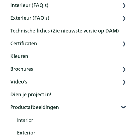
Interieur (FAQ's)
Interior
Exterieur (FAQ's)
Exterior
Voorbereiding
Technische fiches (Zie nieuwste versie op DAM)
Tools
Voorbehandeling
Voorbehandeling
Certificaten
Sets
Bescherming
Bescherming
Kleuren
Onderhoud en reiniging
Onderhoud en reiniging
Overzicht
Brochures
Nabehandeling
FAQ
Certificaten
Video's
FAQ
Algemeen
Dien je project in!
Product
Rubio Monocoat YouTubekanaal
Productafbeeldingen
Kleurenkaarten
How to - Interior bescherming
How to - Exterior bescherming
Interior
How to - Voorbehandelingen
Exterior