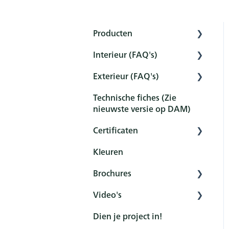
Producten
Interieur (FAQ's)
Interior
Exterieur (FAQ's)
Exterior
Voorbereiding
Technische fiches (Zie
Tools
Voorbehandeling
Voorbehandeling
nieuwste versie op DAM)
Sets
Bescherming
Bescherming
Certificaten
Onderhoud en reiniging
Onderhoud en reiniging
Kleuren
Overzicht
Nabehandeling
FAQ
Brochures
Certificaten
FAQ
Video's
Algemeen
Dien je project in!
Product
Rubio Monocoat
YouTubekanaal