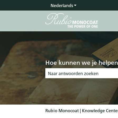
Nederlands
Submenu tonen voor v
Hoe kunnen we je helpen
Er zijn geen suggesties want het zoekve
Rubio Monocoat | Knowledge Cente