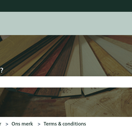
ertalingen
?
ld is leeg.
r
Ons merk
Terms & conditions