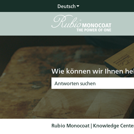
Deutsch
Untermenü für Übersetz
Wie können wir Ihnen he
Es gibt keine Vorschläge, da das Suchfel
Rubio Monocoat | Knowledge Cente