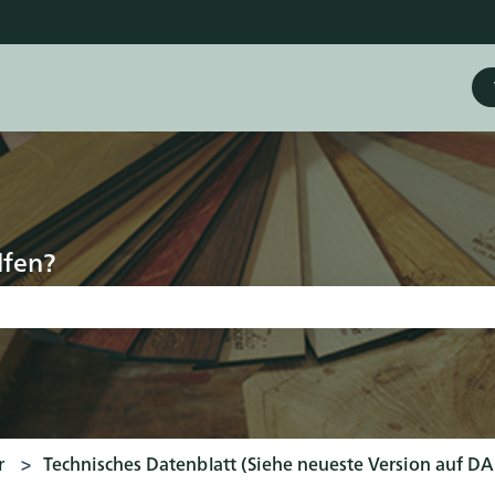
ungen anzeigen
lfen?
d leer ist.
r
Technisches Datenblatt (Siehe neueste Version auf D