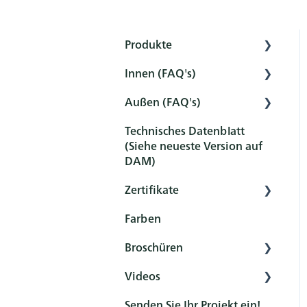
Produkte
Innen (FAQ's)
Innere
Außen (FAQ's)
Außen
Vorbereitung
Technisches Datenblatt
Werkzeug
Vorbehandlung
Vorbehandlung
(Siehe neueste Version auf
Sets
Schutz
Schutz
DAM)
Wartung und Reinigung
Wartung und Reinigung
Zertifikate
Nachbehandlung
FAQ
Farben
Übersicht
FAQ
Broschüren
Zertifikate
Videos
Allgemein
Senden Sie Ihr Projekt ein!
Produkt
Rubio Monocoat